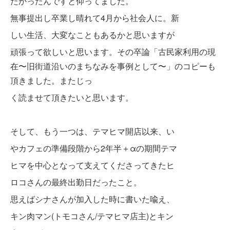
たかったんですと仰ってました。
無事提出し卒業し
晴れて
4月から社会人に。新
しい生活、大変なこともあるかと思いますが
頑張って欲しいと思います。その卒論「古民家利用の現
在〜旧街道沿いのまちなみを事例として〜」のコピーも
頂きました。またじっ
く読ませて頂きたいと思います。
そして、もう一つは、テマヒマ開店以来、い
やカフェの準
備段階から2年半＋αの期間テマ
ヒマを中心と
なって支えてくださってきたヒ
ロコさんの最
終出勤日だったこと。
思えばシナさんが加入した時に書いた喩え、
キン肉マン(トモコさん/テマヒマ店主)とキン