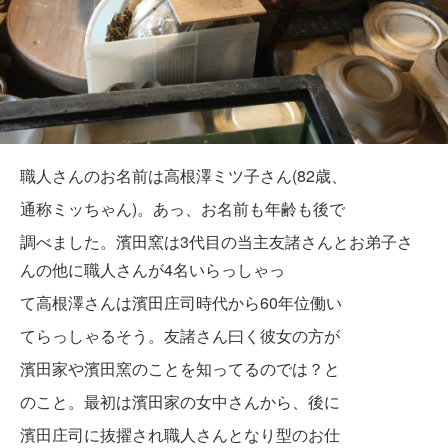
職人さんのお名前は高根澤ミツ子さん(82歳、
通称ミッちゃん)。あっ、お名前も年齢も後で
調べました。濱田窯は3代目の当主友諸さんとお弟子さ
んの他に職人さんが4名いらっしゃっ
て高根澤さんは濱田庄司時代から60年位
働い
てらっしゃるそう。友諸さん曰く彼女の
方が
濱田家や濱田窯のことを知ってるのでは
？と
のこと。最初は濱田家の女中さんから、
後に
濱田庄司に抜擢され職人さんとなり型の
お仕