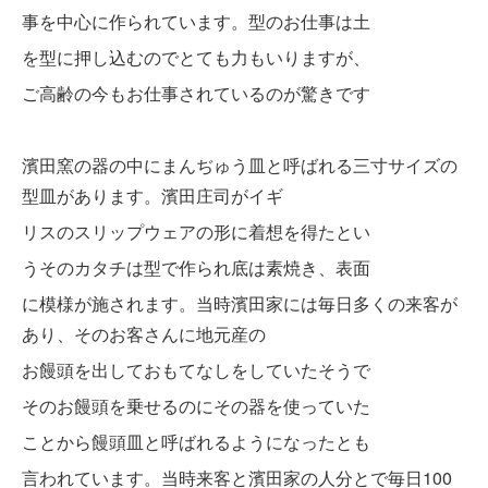
事を中心に作られています。型のお仕事は土
を型に押し込むのでとても力もいります
が、
ご高齢の今もお仕事されているのが驚きです
濱田窯の器の中にまんぢゅう皿と呼ばれる三寸サイズの
型皿があります。濱田庄司がイギ
リ
スのスリッ
プウェアの形に着想を得たとい
う
そのカタチ
は型で作られ底は素焼き、表面
に
模様が施さ
れます。当時濱田家には毎日多くの来客が
あり、
そのお客さんに地元産の
お饅頭を出しておもてなしをしていたそうで
そのお饅頭を乗せるのにその器を使っていた
ことから饅頭皿と呼ばれるようになったとも
言われています。当時来客と濱田家の人分とで毎日100