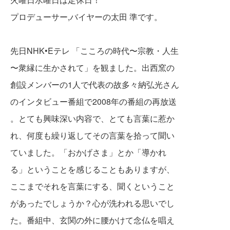
プロデューサー,バイヤーの太田 準です。
先日NHK•Eテレ 「こころの時代〜宗教・人生
〜衆縁に生かされて」を観ました。出西窯の
創設メンバーの1人で代表の故多々納弘光さん
のインタビュー番組で2008年の番組の再放送
。とても興味深い内容で、とても言葉に惹か
れ、何度も繰り返してその言葉を拾って聞い
ていました。「おかげさま」とか「導かれ
る」
ということを感じることもありますが、
ここ
までそれを言葉にする、聞くということ
があ
ったでしょうか？心が洗われる思いでし
た。番組中、玄関の外に腰かけて念仏を唱え