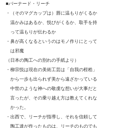
■バーナード・リーチ
・（そのマグカップは）唇に温もりがくるか
温かみはあるか、悦びがくるか、
取手を持
って温もりが伝わるか
・鼻が高くなるというのはモノ作りにとって
は邪魔
（日本の陶工への別れの手紙より）
・柳宗悦は現在の美術工芸は「自我の桎梏」
から一歩も出られず美から遠ざかっている
中世のような神への敬虔な想いが大事だと
言ったが、その乗り越え方は
教えてくれな
かった。
・出西で、リーチが指導し、それを信頼して
陶工達が作ったものは、
リーチのものでも