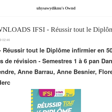
uhysawydiknu's Ownd
LOADS IFSI - Réussir tout le Diplô
9 02:46
- Réussir tout le Diplôme infirmier en 5
es de révision - Semestres 1 à 6 pan Dan
ndre, Anne Barrau, Anne Besnier, Flor
erc