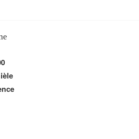
me
00
ièle
ence