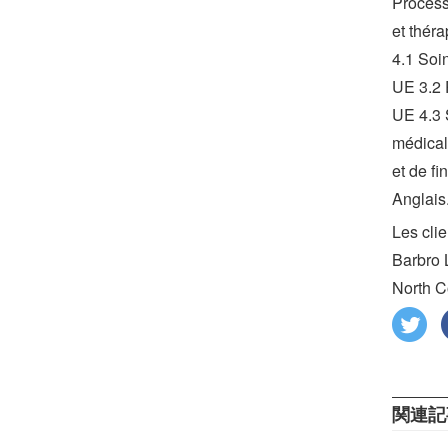
Process
et thér
4.1 Soin
UE 3.2 P
UE 4.3 
médical.
et de fi
Anglais
Les cli
Barbro 
North C
関連記