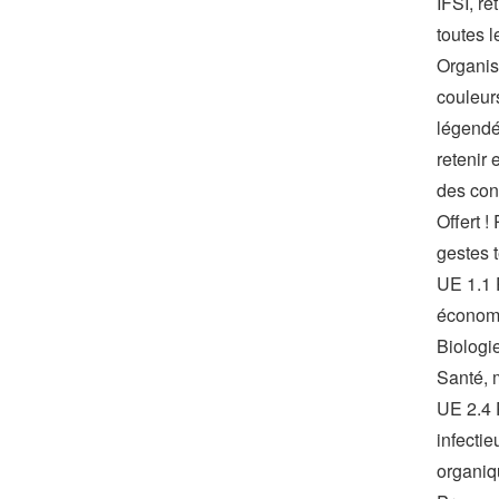
IFSI, r
toutes l
Organis
couleur
légendé
retenir
des con
Offert 
gestes 
UE 1.1 
économi
Biologi
Santé, 
UE 2.4 
infecti
organiq