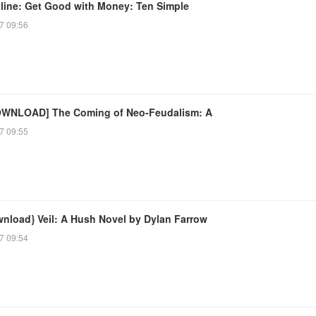
line: Get Good with Money: Ten Simple
7 09:56
WNLOAD] The Coming of Neo-Feudalism: A
7 09:55
wnload} Veil: A Hush Novel by Dylan Farrow
7 09:54