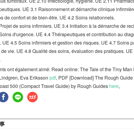
us tumoraux. UE 2.10 Infectiologie, hygiène. UE 2.11 Pharmac
apeutiques. UE 3.1 Raisonnement et démarche clinique infirmiè
s de confort et de bien-être. UE 4.2 Soins relationnels.
rojet de soins infirmiers. UE 3.4 Initiation à la démarche de re
Soins d'urgence. UE 4.4 Thérapeutiques et contribution au diag
 UE 4.5 Soins infirmiers et gestion des risques. UE 4.7 Soins pal
n de vie. UE 4.8 Qualité des soins, évaluation des pratiques. UE
.
ents ont également aimé: Read online: The Tale of the Tiny Man
Lindgren, Eva Eriksson
pdf
, PDF [Download] The Rough Guide 
oast 500 (Compact Travel Guide) by Rough Guides
here
,
事