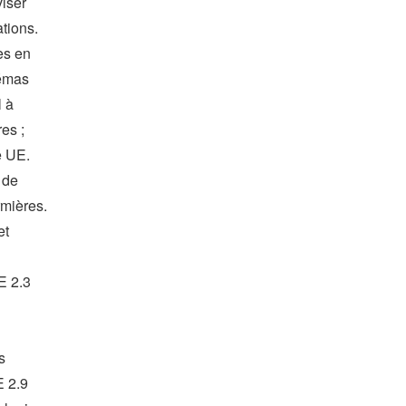
viser
ations.
es en
hémas
l à
es ;
e UE.
 de
rmières.
et
E 2.3
s
E 2.9