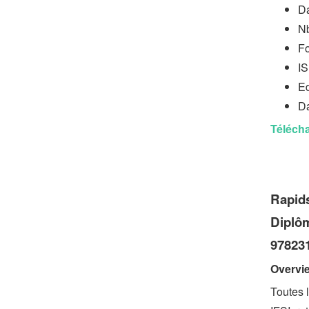
Da
Nb
Fo
I
Ed
Da
Télécha
Rapids
Diplôm
97823
Overvi
Toutes 