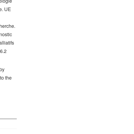
ologie
re. UE
cherche.
nostic
liatifs
 6.2
 by
to the