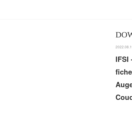
DOWN
2022.08.1
IFSI 
fich
Auge
Coud