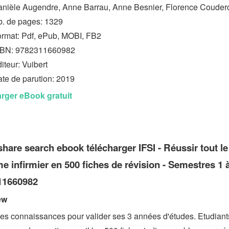
nièle Augendre, Anne Barrau, Anne Besnier, Florence Couder
. de pages: 1329
rmat: Pdf, ePub, MOBI, FB2
SBN: 9782311660982
iteur: Vuibert
te de parution: 2019
rger eBook gratuit
hare search ebook télécharger IFSI - Réussir tout le
e infirmier en 500 fiches de révision - Semestres 1 
11660982
ew
les connaissances pour valider ses 3 années d'études. Etudiant