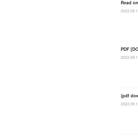
Read on
2022.09.1
PDF [DO
2022.09.1
{pdf do
2022.09.1