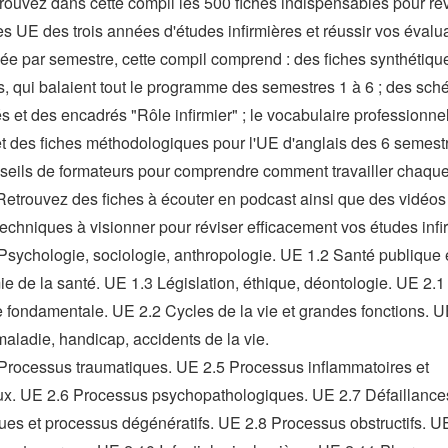
etrouvez dans cette compil les 500 fiches indispensables pour ré
es UE des trois années d'études infirmières et réussir vos évalu
ée par semestre, cette compil comprend : des fiches synthétiqu
s, qui balaient tout le programme des semestres 1 à 6 ; des sc
s et des encadrés "Rôle infirmier" ; le vocabulaire professionne
 et des fiches méthodologiques pour l'UE d'anglais des 6 semestr
seils de formateurs pour comprendre comment travailler chaqu
! Retrouvez des fiches à écouter en podcast ainsi que des vidéos
techniques à visionner pour réviser efficacement vos études infi
Psychologie, sociologie, anthropologie. UE 1.2 Santé publique 
e de la santé. UE 1.3 Législation, éthique, déontologie. UE 2.1
e fondamentale. UE 2.2 Cycles de la vie et grandes fonctions. U
maladie, handicap, accidents de la vie.
Processus traumatiques. UE 2.5 Processus inflammatoires et
eux. UE 2.6 Processus psychopathologiques. UE 2.7 Défaillance
ues et processus dégénératifs. UE 2.8 Processus obstructifs. U