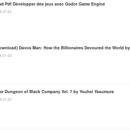
d Pdf Développer des jeux avec Godot Game Engine
6 07:24
ownload} Davos Man: How the Billionaires Devoured the World by
6 01:33
he Dungeon of Black Company Vol. 7 by Youhei Yasumura
6 01:30