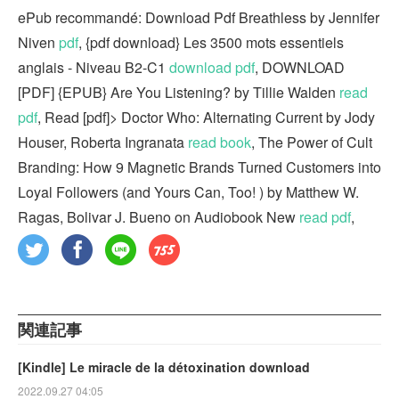
ePub recommandé: Download Pdf Breathless by Jennifer
Niven
pdf
, {pdf download} Les 3500 mots essentiels
anglais - Niveau B2-C1
download pdf
, DOWNLOAD
[PDF] {EPUB} Are You Listening? by Tillie Walden
read
pdf
, Read [pdf]> Doctor Who: Alternating Current by Jody
Houser, Roberta Ingranata
read book
, The Power of Cult
Branding: How 9 Magnetic Brands Turned Customers into
Loyal Followers (and Yours Can, Too! ) by Matthew W.
Ragas, Bolivar J. Bueno on Audiobook New
read pdf
,
関連記事
[Kindle] Le miracle de la détoxination download
2022.09.27 04:05