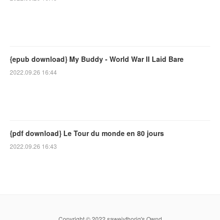
{epub download} My Buddy - World War II Laid Bare
2022.09.26 16:44
{pdf download} Le Tour du monde en 80 jours
2022.09.26 16:43
Copyright © 2022 sawejythoriq's Ownd