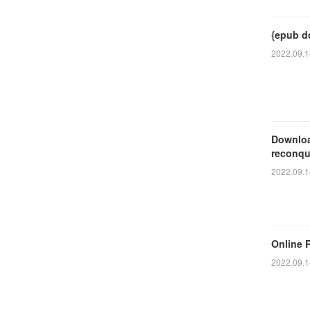
{epub d
2022.09.1
Downloa
reconqué
2022.09.1
Online 
2022.09.1