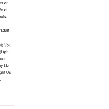
ts en
és et
écis.
raduit
) Vol.
(Light
load
by Liz
ght Us
,