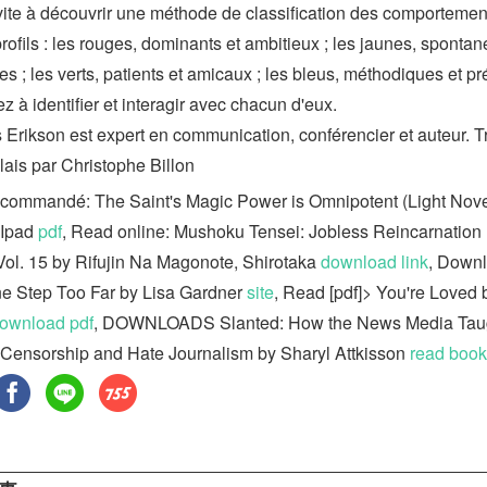
vite à découvrir une méthode de classification des comportemen
rofils : les rouges, dominants et ambitieux ; les jaunes, spontan
es ; les verts, patients et amicaux ; les bleus, méthodiques et pr
 à identifier et interagir avec chacun d'eux.
Erikson est expert en communication, conférencier et auteur. T
lais par Christophe Billon
commandé: The Saint's Magic Power is Omnipotent (Light Novel
 Ipad
pdf
, Read online: Mushoku Tensei: Jobless Reincarnation 
Vol. 15 by Rifujin Na Magonote, Shirotaka
download link
, Down
 Step Too Far by Lisa Gardner
site
, Read [pdf]> You're Loved 
ownload pdf
, DOWNLOADS Slanted: How the News Media Tau
 Censorship and Hate Journalism by Sharyl Attkisson
read book