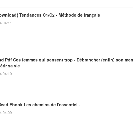
ownload} Tendances C1/C2 - Méthode de français
4 04:11
d Pdf Ces femmes qui pensent trop - Débrancher (enfin) son ment
rir sa vie
4 04:10
Read Ebook Les chemins de l'essentiel -
4 04:09