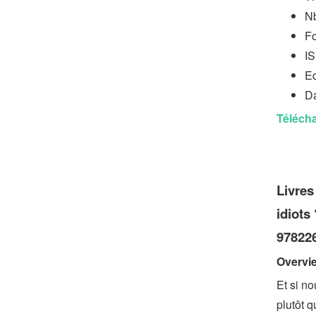
Nb
Fo
I
Ed
Da
Télécha
Livres
idiots
978226
Overvi
Et si n
plutôt 