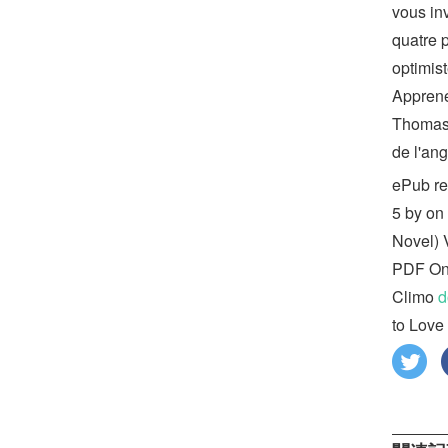
vous in
quatre p
optimist
Apprenez
Thomas 
de l'ang
ePub re
5 by on
Novel) 
PDF One
Climo
d
to Love