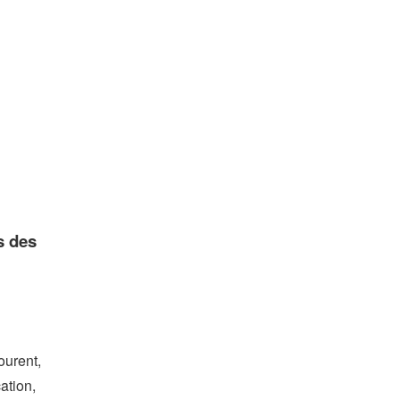
s des
ourent,
ation,