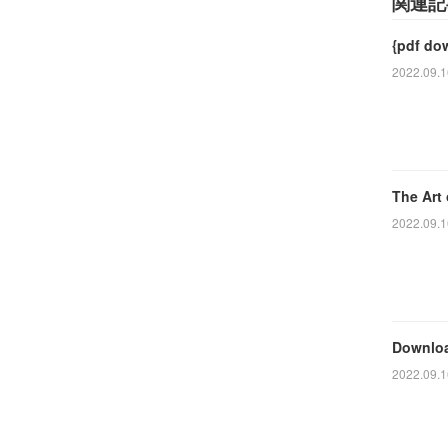
関連記
{pdf do
2022.09.1
The Art
2022.09.1
Downloa
2022.09.1