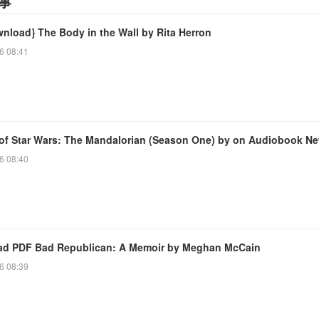
事
wnload} The Body in the Wall by Rita Herron
6 08:41
 of Star Wars: The Mandalorian (Season One) by on Audiobook N
6 08:40
d PDF Bad Republican: A Memoir by Meghan McCain
6 08:39