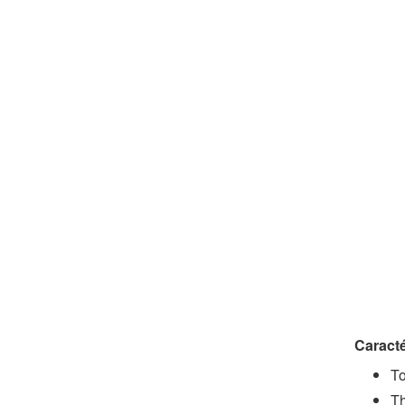
Caracté
To
T