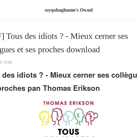
ssyqohaghumo's Ownd
] Tous des idiots ? - Mieux cerner ses
ègues et ses proches download
0 15:06
 des idiots ? - Mieux cerner ses collègu
proches pan Thomas Erikson