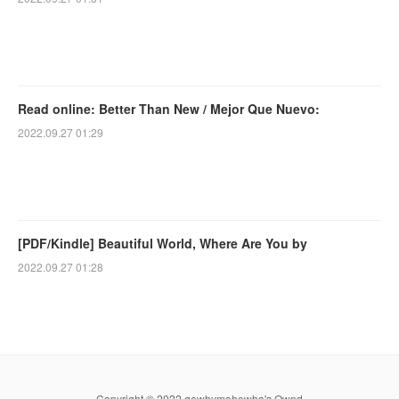
Read online: Better Than New / Mejor Que Nuevo:
2022.09.27 01:29
[PDF/Kindle] Beautiful World, Where Are You by
2022.09.27 01:28
Copyright © 2022 gewhymohewha's Ownd