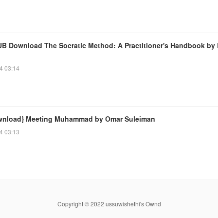
B Download The Socratic Method: A Practitioner's Handbook by 
4 03:14
wnload} Meeting Muhammad by Omar Suleiman
4 03:13
Copyright © 2022 ussuwishethi's Ownd