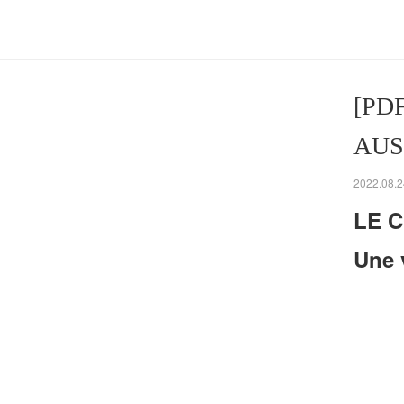
[PD
AUSC
2022.08.2
LE 
Une 