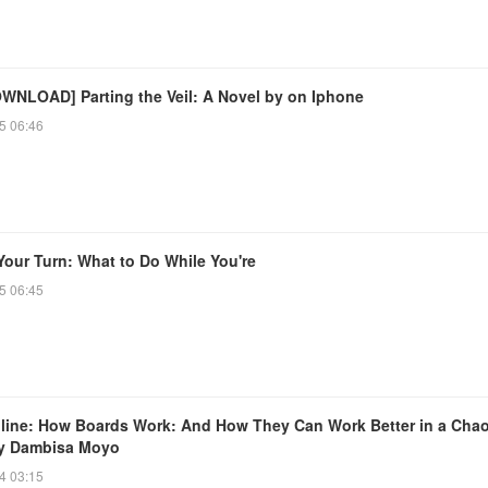
WNLOAD] Parting the Veil: A Novel by on Iphone
5 06:46
 Your Turn: What to Do While You're
5 06:45
line: How Boards Work: And How They Can Work Better in a Chao
y Dambisa Moyo
4 03:15