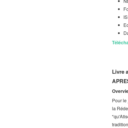
Nb
Fo
I
Ed
Da
Télécha
Livre 
APRES
Overvi
Pour le 
la Rédem
"qu'Atis
traditio