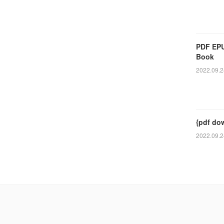
PDF EPU
Book
2022.09.2
{pdf do
2022.09.2