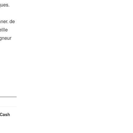
ques.
nner. de
ille
igneur
 Cash