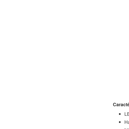
Caracté
L
H