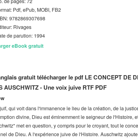
. de pages: 72
rmat: Pdf, ePub, MOBI, FB2
SBN: 9782869307698
iteur: Rivages
te de parution: 1994
rger eBook gratuit
anglais gratuit télécharger le pdf LE CONCEPT DE 
 AUSCHWITZ - Une voix juive RTF PDF
ew
juif, qui voit dans l'immanence le lieu de la création, de la justic
ption divine, Dieu est éminemment le seigneur de l'Histoire, et 
chwitz" met en question, y compris pour le croyant, tout le conc
nnel de Dieu. A l'expérience juive de l'Histoire. Auschwitz ajoute