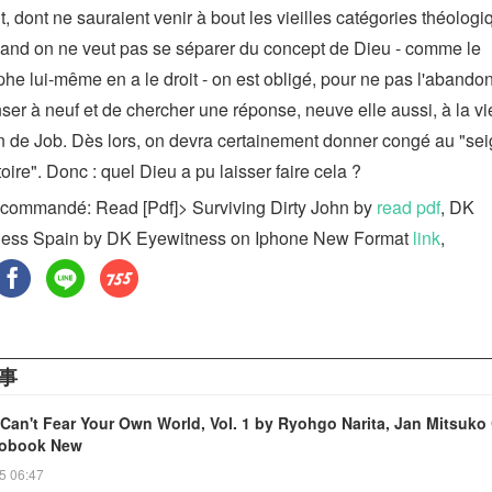
t, dont ne sauraient venir à bout les vieilles catégories théologi
and on ne veut pas se séparer du concept de Dieu - comme le
phe lui-même en a le droit - on est obligé, pour ne pas l'abando
ser à neuf et de chercher une réponse, neuve elle aussi, à la vie
n de Job. Dès lors, on devra certainement donner congé au "se
toire". Donc : quel Dieu a pu laisser faire cela ?
commandé: Read [Pdf]> Surviving Dirty John by
read pdf
, DK
ess Spain by DK Eyewitness on Iphone New Format
link
,
事
 Can't Fear Your Own World, Vol. 1 by Ryohgo Narita, Jan Mitsuko
iobook New
5 06:47