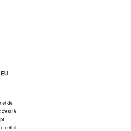
DIEU
e et de
c'est là
ept
 en effet