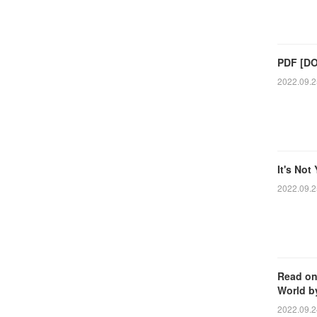
PDF [DO
2022.09.2
It's Not
2022.09.2
Read on
World b
2022.09.2