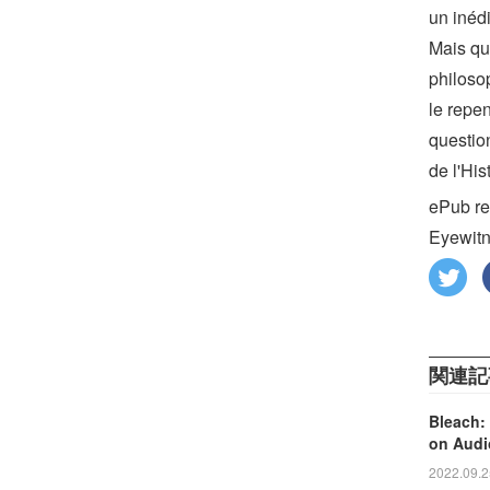
un inédi
Mais qu
philoso
le repen
questio
de l'His
ePub re
Eyewitn
関連記
Bleach:
on Aud
2022.09.2