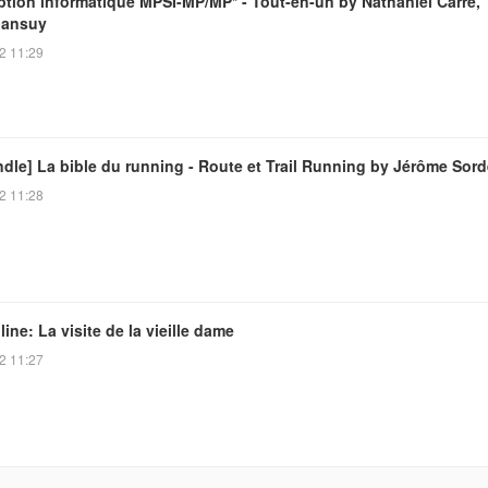
ption informatique MPSI-MP/MP* - Tout-en-un by Nathaniel Carré,
Mansuy
2 11:29
dle] La bible du running - Route et Trail Running by Jérôme Sord
2 11:28
ine: La visite de la vieille dame
2 11:27