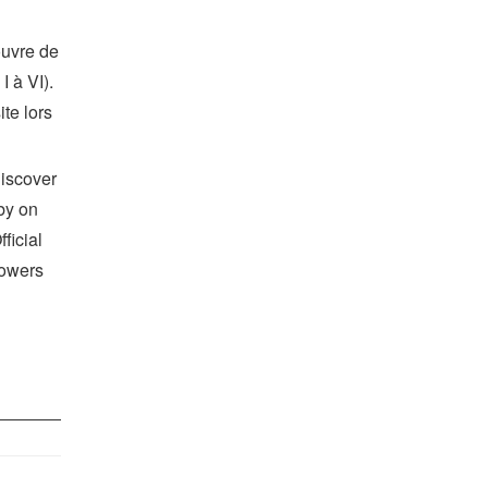
ouvre de
 à VI).
te lors
Discover
by on
ficial
lowers