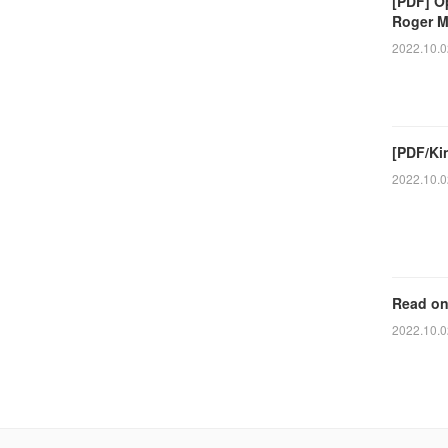
[PDF] O
Roger 
2022.10.0
[PDF/Kin
2022.10.0
Read onl
2022.10.0