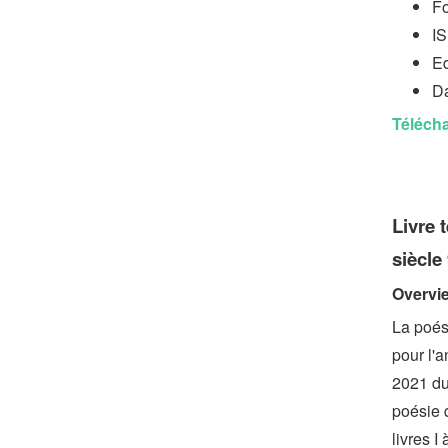
Fo
I
Ed
Da
Télécha
Livre 
siècl
Overvi
La poés
pour l'
2021 du 
poésie 
livres I