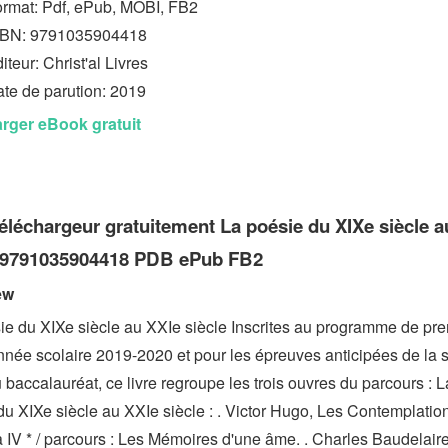
rmat: Pdf, ePub, MOBI, FB2
SBN: 9791035904418
iteur: Christ'al Livres
te de parution: 2019
rger eBook gratuit
téléchargeur gratuitement La poésie du XIXe siècle a
e 9791035904418 PDB ePub FB2
ew
ie du XIXe siècle au XXIe siècle Inscrites au programme de pr
année scolaire 2019-2020 et pour les épreuves anticipées de la 
baccalauréat, ce livre regroupe les trois ouvres du parcours : L
du XIXe siècle au XXIe siècle : . Victor Hugo, Les Contemplatio
 à IV * / parcours : Les Mémoires d'une âme. . Charles Baudelair