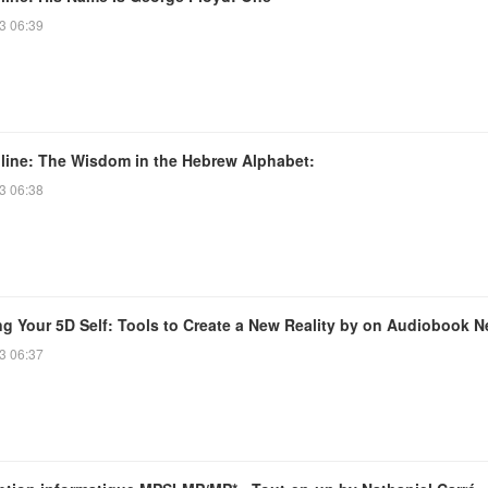
3 06:39
line: The Wisdom in the Hebrew Alphabet:
3 06:38
ng Your 5D Self: Tools to Create a New Reality by on Audiobook 
3 06:37