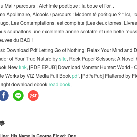
u Mal / parcours : Alchimie poétique : la boue et l'or. .
e Apollinaire, Alcools / parcours : Modernité poétique ? * Ici, l'
Hugo, Les Contemplations, est complète (Les deux tomes, Livres I
us souhaitons une excellente année scolaire et une belle réussi
euves du BAC !
ssi: Download Pdf Letting Go of Nothing: Relax Your Mind and 
der of Your True Nature by
site
, Rock Paper Scissors: A Novel 
ook New
link
, [PDF EPUB] Download Monster Hunter: World - Of
e Works by VIZ Media Full Book
pdf
, [Pdf/ePub] Flattered by F
hright download ebook
read book
,
事
line: His Name Is George Floyd: One