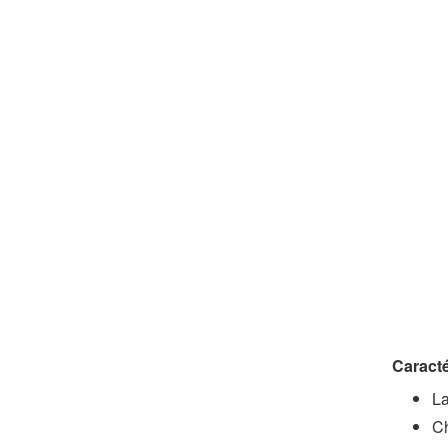
Caracté
La
Ch