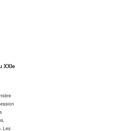
u XXIe
emière
session
a
ns,
e, Les