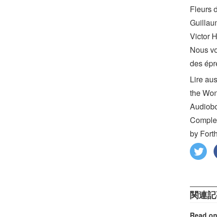
Fleurs d
Guillaum
Victor 
Nous vo
des épr
Lire au
the Won
Audiob
Complet
by Fort
関連記
Read on