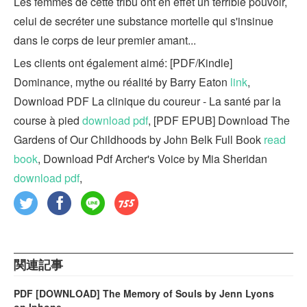
Les femmes de cette tribu ont en effet un terrible pouvoir,
celui de secréter une substance mortelle qui s'insinue
dans le corps de leur premier amant...
Les clients ont également aimé: [PDF/Kindle]
Dominance, mythe ou réalité by Barry Eaton
link
,
Download PDF La clinique du coureur - La santé par la
course à pied
download pdf
, [PDF EPUB] Download The
Gardens of Our Childhoods by John Belk Full Book
read
book
, Download Pdf Archer's Voice by Mia Sheridan
download pdf
,
関連記事
PDF [DOWNLOAD] The Memory of Souls by Jenn Lyons