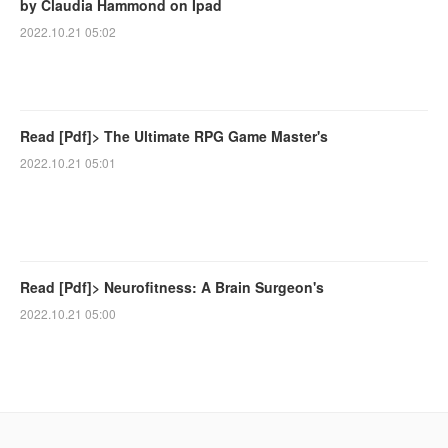
by Claudia Hammond on Ipad
2022.10.21 05:02
Read [Pdf]> The Ultimate RPG Game Master's
2022.10.21 05:01
Read [Pdf]> Neurofitness: A Brain Surgeon's
2022.10.21 05:00