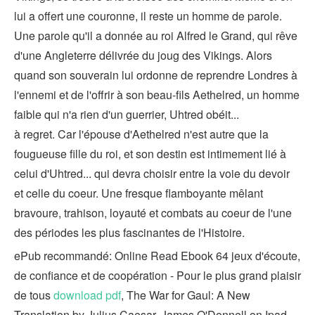
lui a offert une couronne, il reste un homme de parole.
Une parole qu'il a donnée au roi Alfred le Grand, qui rêve
d'une Angleterre délivrée du joug des Vikings. Alors
quand son souverain lui ordonne de reprendre Londres à
l'ennemi et de l'offrir à son beau-fils Aethelred, un homme
faible qui n'a rien d'un guerrier, Uhtred obéit...
à regret. Car l'épouse d'Aethelred n'est autre que la
fougueuse fille du roi, et son destin est intimement lié à
celui d'Uhtred... qui devra choisir entre la voie du devoir
et celle du coeur. Une fresque flamboyante mêlant
bravoure, trahison, loyauté et combats au coeur de l'une
des périodes les plus fascinantes de l'Histoire.
ePub recommandé: Online Read Ebook 64 jeux d'écoute,
de confiance et de coopération - Pour le plus grand plaisir
de tous
download pdf
, The War for Gaul: A New
Translation by Julius Caesar, James O'Donnell on Ipad