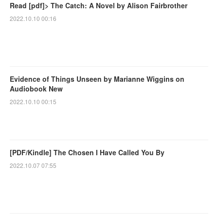
Read [pdf]> The Catch: A Novel by Alison Fairbrother
2022.10.10 00:16
Evidence of Things Unseen by Marianne Wiggins on
Audiobook New
2022.10.10 00:15
[PDF/Kindle] The Chosen I Have Called You By
2022.10.07 07:55