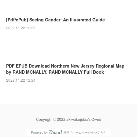
[Pdf/ePub] Seeing Gender: An Illustrated Guide
2022.11.22 12:25
PDF EPUB Download Northern New Jersey Regional Map
by RAND MCNALLY, RAND MCNALLY Full Book
2022.11.22 12:24
Copyright © 2022 akiwakojufax's Ownd
Powered by
無料でホームページをつくろう