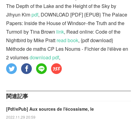
The Depth of the Lake and the Height of the Sky by
Jihyun Kim
pdf
, DOWNLOAD [PDF] {EPUB} The Palace
Papers: Inside the House of Windsor--the Truth and the
Turmoil by Tina Brown
link
, Read online: Code of the
Nightbird by Mike Pratt
read book
, {pdf download}
Méthode de maths CP Les Noums - Fichier de l'élève en
2 volumes
download pdf
,
関連記事
[Pdf/ePub] Aux sources de l'écossisme, le
2022.11.29 20:59