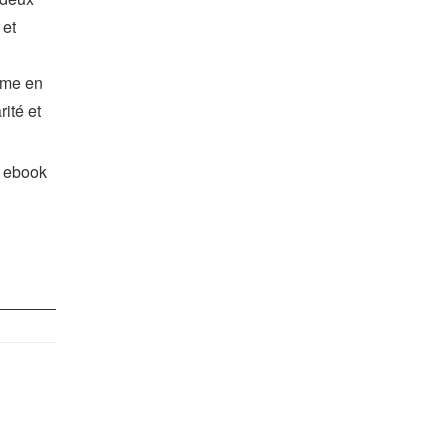
 et
ème en
rité et
d ebook