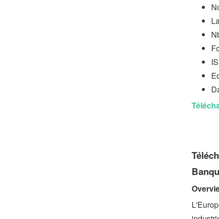
No
L
Nb
Fo
I
Ed
Da
Télécha
Téléch
Banqu
Overvi
L'Europ
industri