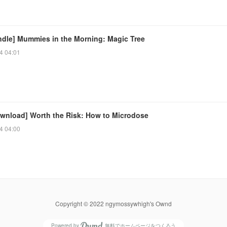
ndle] Mummies in the Morning: Magic Tree
4 04:01
wnload] Worth the Risk: How to Microdose
4 04:00
Copyright © 2022 ngymossywhigh's Ownd
Powered by
無料でホームページをつくろう