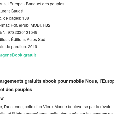
us, l'Europe - Banquet des peuples
aurent Gaudé
. de pages: 188
rmat: Pdf, ePub, MOBI, FB2
SBN: 9782330121549
iteur: Éditions Actes Sud
te de parution: 2019
rger eBook gratuit
argements gratuits ebook pour mobile Nous, l'Europ
et des peuples
ew
e, l'ancienne, celle d'un Vieux Monde bouleversé par la révolut
elle, et l'Union européenne, belle utopie née sur les cendres de