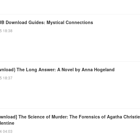
B Download Guides: Mystical Connections
5 18:38
wnload} The Long Answer: A Novel by Anna Hogeland
5 18:37
wnload] The Science of Murder: The Forensics of Agatha Christie
lentine
4 04:03