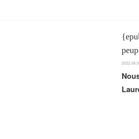
{epu
peup
2022.08.3
Nous
Laur