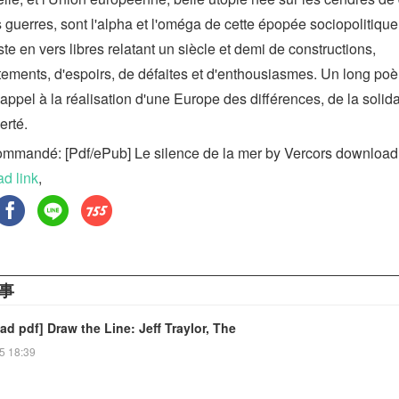
 guerres, sont l'alpha et l'oméga de cette épopée sociopolitique
e en vers libres relatant un siècle et demi de constructions,
ntements, d'espoirs, de défaites et d'enthousiasmes. Un long po
appel à la réalisation d'une Europe des différences, de la solida
erté.
ommandé: [Pdf/ePub] Le silence de la mer by Vercors downloa
d link
,
事
d pdf] Draw the Line: Jeff Traylor, The
5 18:39