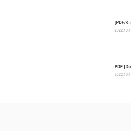
[PDF/Ki
2022.10.1
PDF [Do
2022.10.1