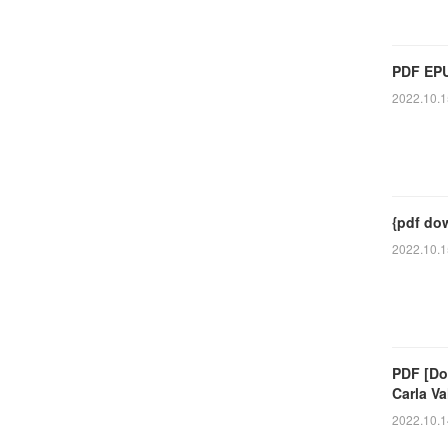
PDF EPU
2022.10.1
{pdf do
2022.10.1
PDF [Do
Carla Va
2022.10.1