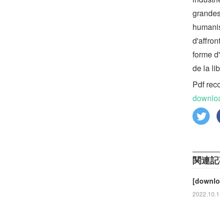
grandes
humanist
d'affro
forme d'
de la lib
Pdf rec
downloa
関連記
[downloa
2022.10.1