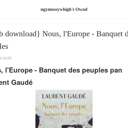
ngymossywhigh's Ownd
b download} Nous, l'Europe - Banquet 
les
0 04:25
, l'Europe - Banquet des peuples pan
ent Gaudé