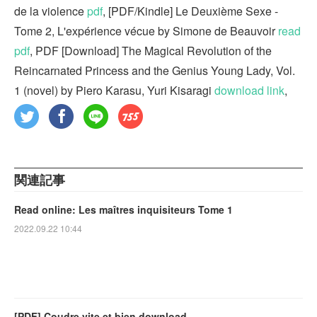
de la violence
pdf
, [PDF/Kindle] Le Deuxième Sexe -
Tome 2, L'expérience vécue by Simone de Beauvoir
read
pdf
, PDF [Download] The Magical Revolution of the
Reincarnated Princess and the Genius Young Lady, Vol.
1 (novel) by Piero Karasu, Yuri Kisaragi
download link
,
関連記事
Read online: Les maîtres inquisiteurs Tome 1
2022.09.22 10:44
[PDF] Coudre vite et bien download