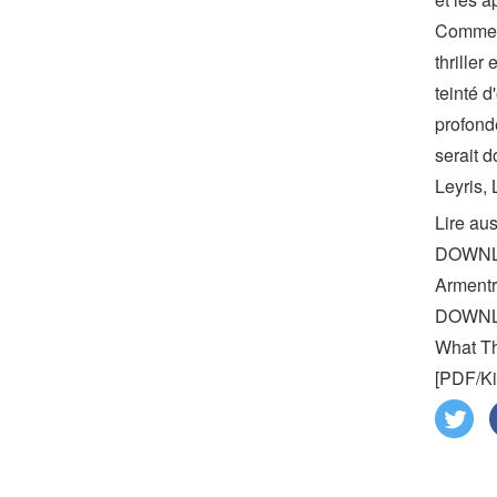
Comment
thriller
teinté 
profond
serait 
Leyris,
Lire au
DOWNLOA
Arment
DOWNLO
What Th
[PDF/Ki