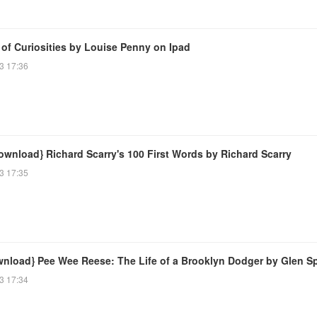
 of Curiosities by Louise Penny on Ipad
3 17:36
ownload} Richard Scarry's 100 First Words by Richard Scarry
3 17:35
wnload} Pee Wee Reese: The Life of a Brooklyn Dodger by Glen S
3 17:34