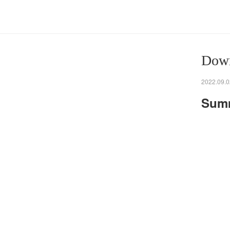
Dow
2022.09.0
Summ