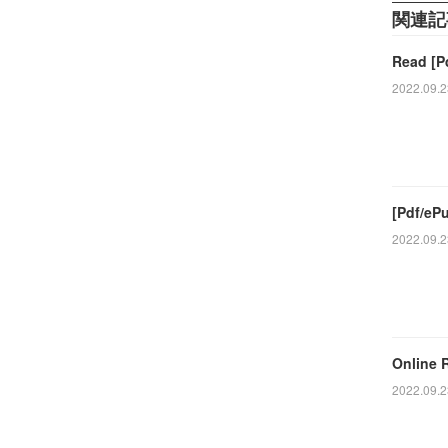
関連記
Read [P
2022.09.2
[Pdf/eP
2022.09.2
Online 
2022.09.2