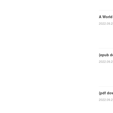
A World
2022.09.2
{epub d
2022.09.2
{pdf do
2022.09.2