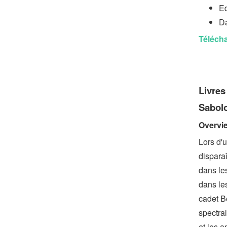
Ed
Da
Télécha
Livres
Sabol
Overvi
Lors d'
disparaî
dans le
dans les
cadet B
spectral
et les 