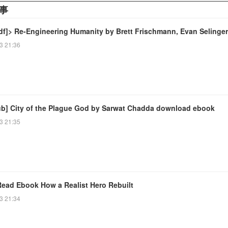
事
df]> Re-Engineering Humanity by Brett Frischmann, Evan Selinger
3 21:36
ub] City of the Plague God by Sarwat Chadda download ebook
3 21:35
Read Ebook How a Realist Hero Rebuilt
3 21:34