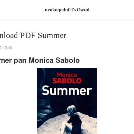
uvokoqodufel's Ownd
nload PDF Summer
2 10:46
er pan Monica Sabolo