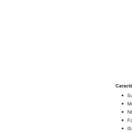
Caracté
S
M
Nb
Fo
I