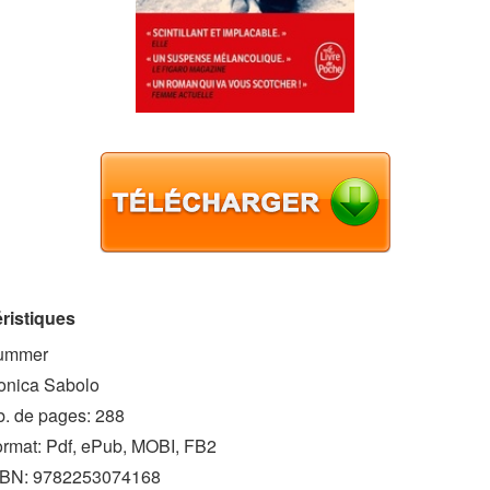
ristiques
ummer
onica Sabolo
. de pages: 288
rmat: Pdf, ePub, MOBI, FB2
SBN: 9782253074168