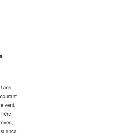
a
f ans,
 courant
e vent,
 frère
rêves,
 silence