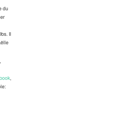
e du
ier
bs. Il
ëlle
,
 book
,
le: