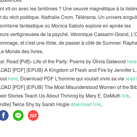
 vit-on avec les fantômes ? Une oeuvre magnétique à la lisièr
 et du récit poétique. Nathalie Crom, Télérama. Un univers singul
d'onirisme fantastique où Monica Sabolo explore en apnée les
eurs vertigineuses de la psyché. Véronique Cassarin-Grand, L'O
dommage, et c'est une litote, de passer à côté de Summer. Rapha
 Le Monde des livres.
ssi: Read [Pdf]> Life of the Party: Poems by Olivia Gatwood
here
D [PDF] {EPUB} A Kingdom of Flesh and Fire by Jennifer L.
rout
here
, Download PDF L'homme qui voulait vivre sa vie
read
AD [PDF] {EPUB} The Most Misunderstood Women of the Bib
eir Stories Teach Us About Thriving by Mary E. DeMuth
link
,
ndle] Twice Shy by Sarah Hogle
download link
,