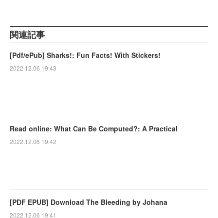
関連記事
[Pdf/ePub] Sharks!: Fun Facts! With Stickers!
2022.12.06 19:43
Read online: What Can Be Computed?: A Practical
2022.12.06 19:42
[PDF EPUB] Download The Bleeding by Johana
2022.12.06 19:41