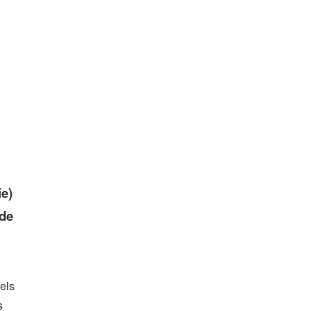
ie)
 de
els
s