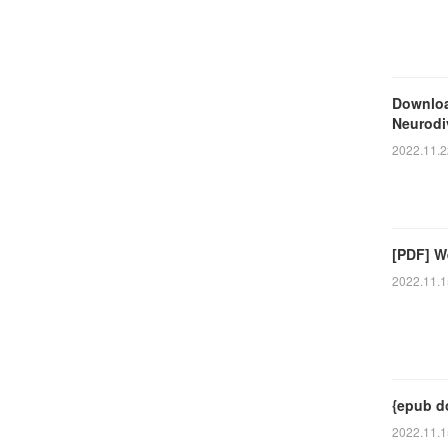
Downloa
Neurodi
2022.11.2
[PDF] We
2022.11.1
{epub d
2022.11.1