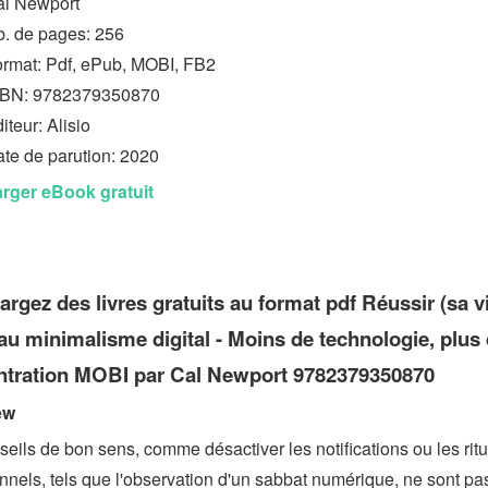
al Newport
. de pages: 256
rmat: Pdf, ePub, MOBI, FB2
SBN: 9782379350870
iteur: Alisio
te de parution: 2020
rger eBook gratuit
argez des livres gratuits au format pdf Réussir (sa v
au minimalisme digital - Moins de technologie, plus
ntration MOBI par Cal Newport 9782379350870
ew
eils de bon sens, comme désactiver les notifications ou les ritu
nnels, tels que l'observation d'un sabbat numérique, ne sont pa