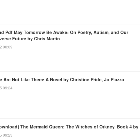
d Pdf May Tomorrow Be Awake: On Poetry, Autism, and Our
verse Future by Chris Martin
2 00:09
 Are Not Like Them: A Novel by Christine Pride, Jo Piazza
5 09:24
ownload} The Mermaid Queen: The Witches of Orkney, Book 4 by
5 09:23