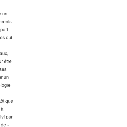
r un
arents
port
ées qui
iaux,
r être
 ses
ar un
logie
utôt que
 à
ivi par
t de «