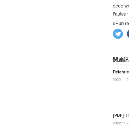
deep wor
l'auteur
ePub r
関連記
Relentl
2022.11.2
[PDF] T
2022.11.2