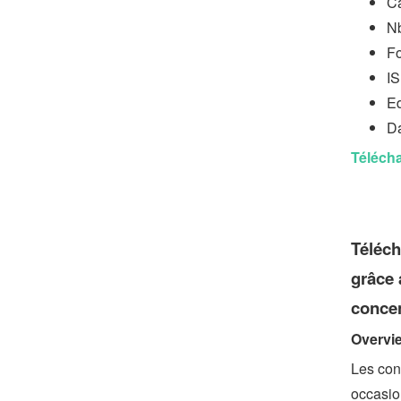
C
Nb
Fo
I
Ed
Da
Télécha
Téléch
grâce 
conce
Overvi
Les cons
occasio