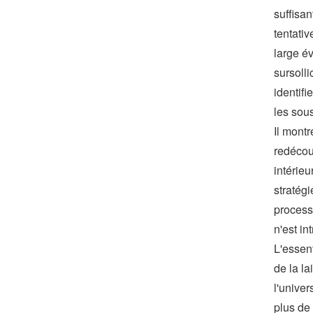
suffisan
tentati
large é
sursoll
identif
les sou
Il mont
redécou
intérieu
stratég
process
n'est i
L'essent
de la l
l'unive
plus de 