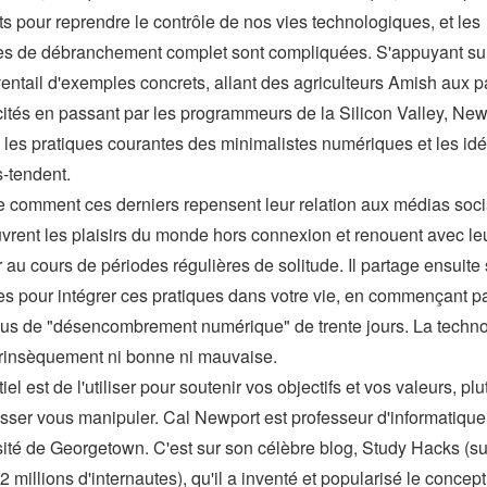
ts pour reprendre le contrôle de nos vies technologiques, et les
ves de débranchement complet sont compliquées. S'appuyant su
ventail d'exemples concrets, allant des agriculteurs Amish aux p
icités en passant par les programmeurs de la Silicon Valley, New
ie les pratiques courantes des minimalistes numériques et les id
s-tendent.
re comment ces derniers repensent leur relation aux médias soc
vrent les plaisirs du monde hors connexion et renouent avec leu
r au cours de périodes régulières de solitude. Il partage ensuite
ies pour intégrer ces pratiques dans votre vie, en commençant p
us de "désencombrement numérique" de trente jours. La techno
ntrinsèquement ni bonne ni mauvaise.
iel est de l'utiliser pour soutenir vos objectifs et vos valeurs, pl
aisser vous manipuler. Cal Newport est professeur d'informatique
rsité de Georgetown. C'est sur son célèbre blog, Study Hacks (su
2 millions d'internautes), qu'il a inventé et popularisé le concep