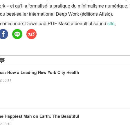
k » et qu'il a formalisé la pratique du minimalisme numérique. I
 du best-seller international Deep Work (éditions Alisio).
ecommandé: Download PDF Make a beautiful sound
site
,
事
ess: How a Leading New York City Health
2 00:11
he Happiest Man on Earth: The Beautiful
2 00:10