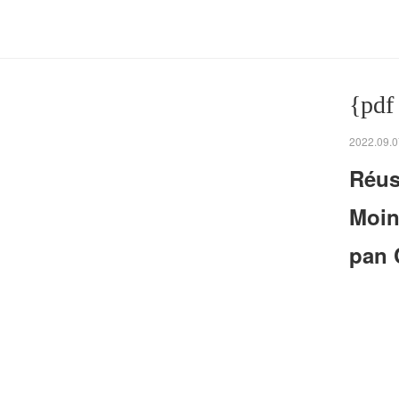
{pdf
2022.09.0
Réus
Moin
pan 