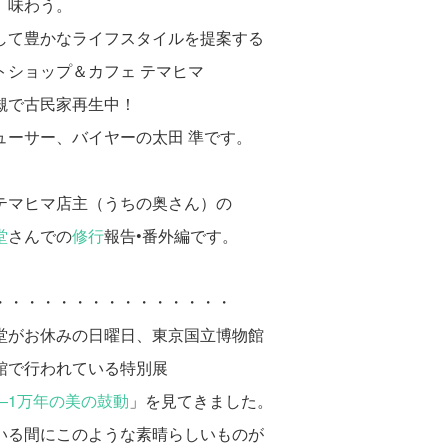
、味わう。
して豊かなライフスタイルを提案する
トショップ＆カフェ テマヒマ
槻で古民家再生中！
ューサー、バイヤーの太田 準です。
テマヒマ店主（うちの奥さん）の
堂
さんでの
修行
報告•番外編です。
・・・・・・・・・・・・・・・
堂がお休みの日曜日、東京国立博物館
館で行われている特別展
―1万年の美の鼓動
」を見てきました。
いる間にこのような素晴らしいものが