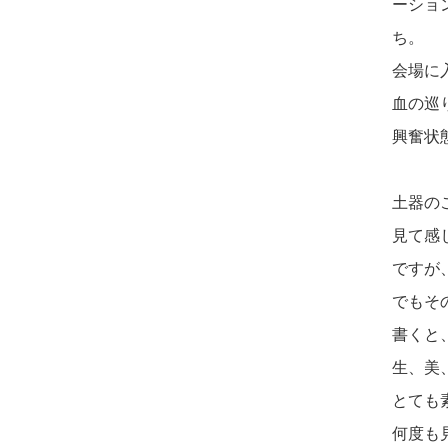
ーショ
ち。
会場に
血の巡
興奮状
土器の
見て感
ですが
でもそ
書くと
生、美
とても
何度も