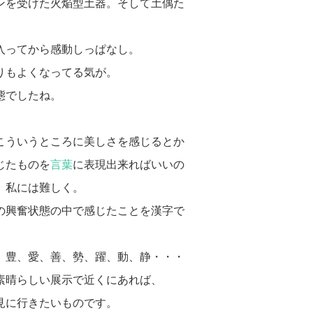
ンを受けた火焔型土器。そして土偶た
入ってから感動しっぱなし。
りもよくなってる気が。
態でしたね。
こういうところに美しさを感じるとか
じたものを
言葉
に表現出来ればいいの
、私には難しく。
の興奮状態の中で感じたことを漢字で
、
、豊、愛、善、勢、躍、動、静・・・
素晴らしい展示で近くにあれば、
見に行きたいものです。