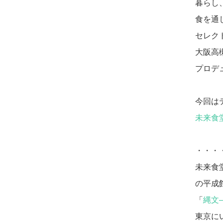
暮らし
食を通
セレク
大阪高
プロデ
今回は
未来食
・・・
未来食
の平成
「
縄文
東京に