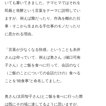
いても書いてきました。テマヒマではそれを
民藝と発酵と
いう言葉をテーマに説明してい
ますが、
例えば菌だったり、作為を離れた仕
事・そこから生まれる手仕事の
モノだったり
に惹かれ
る理由。
「言葉が少なくなる快感」ということも糸井
さんは
仰っていて、例えば奥さん（樋口可南
子さん）と
ご飯を食べに行って、会話のなく
（ご飯のことに
ついての会話だけの）食べる
ことを“純食
事”と命名してました。
奥さん(太田智子さん)とご飯を食べに行った際
は既にその域に達してるように思いますが、