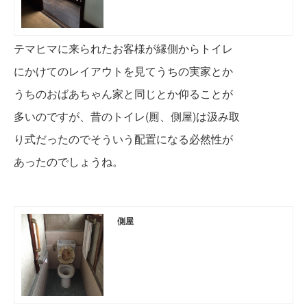
テマヒマに来られたお客様が縁側からトイレ
にかけてのレイアウトを見てうちの実家とか
うちのおばあちゃ
ん
家と同じとか仰ることが
多いのですが、昔のトイレ(厠、側屋)は汲み取
り式だっ
たのでそういう配置になる必然性が
あったの
でしょうね。
側屋