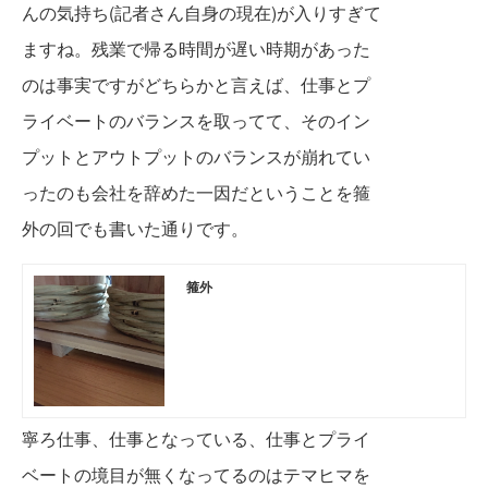
んの気持ち(記者さん自身の現在)が入りす
ぎて
ますね。残業で帰る時間が遅い時期があ
った
のは事実ですがどちらかと言えば、仕事
とプ
ライベートのバランスを取ってて、その
イン
プットとアウトプットのバランスが崩れ
てい
ったのも会社を辞めた一因だということを箍
外
の回でも書いた通りです。
箍外
寧ろ仕事、仕事となっている、仕事とプライ
ベートの境目が無くなってるのはテマヒマを