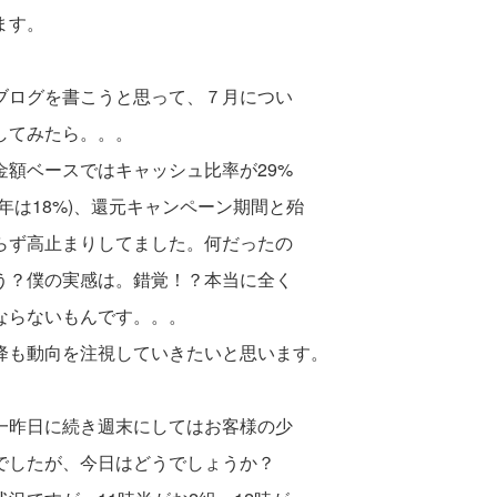
ます。
ブログを書こうと思って、７月につい
してみたら。。。
金額ベースではキャッシュ比率が29%
前年は18%)、還元キャンペーン期間と殆
らず
高止まりしてました。何だったの
う？
僕の実感は。錯覚！？本当に全く
ならないもん
です。。。
降も動向を注視していきたいと思います。
一昨日に続き週末にしてはお客様の少
でしたが、今日はどうでしょうか？