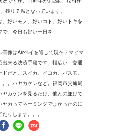
状況ですが、11時半がお2組、12時が
と、残り７席となっています。
は、好いモノ、好いコト、好いトキを
マで。今日も好い一日を！
ル画像はAirペイを通して現在テマヒマ
応出
来る決済手段です。幅広い！交通
カードだと、スイカ、イコカ、パスモ、
。。。ハヤカケンなど。福岡市交通局
ハヤカケンを見るたび、他との並びで
ハヤカってネーミングでよかったのに
てたりします。。。