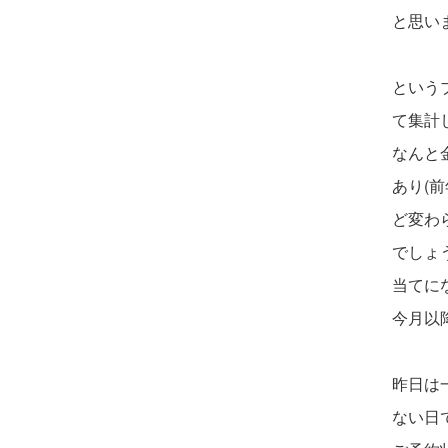
と思い
という
て集計
なんと
あり(
ど変わ
でしょ
当てに
今月以
昨日は
ない日