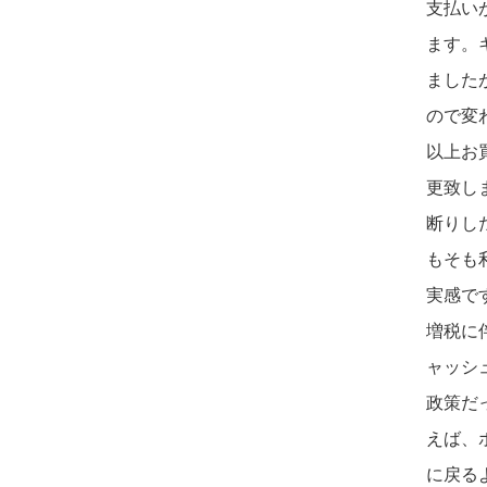
支払い
ます。
ましたが
ので変
以上お
更致し
断りし
もそも
実感で
増税に
ャッシ
政策だ
えば、
に戻る