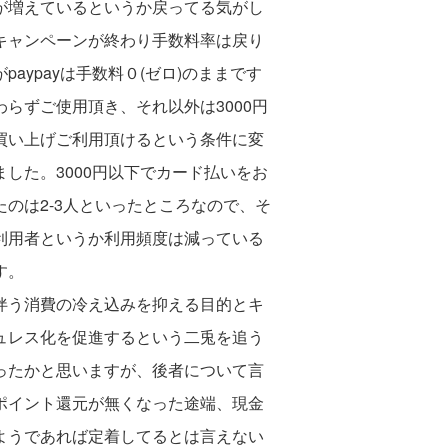
が増えているというか戻ってる気がし
キャンペー
ンが終わり手数料率は戻り
paypayは
手数料０(ゼロ)のままです
わらずご使用
頂き、それ以外は3000円
買い上げご利用頂けるという条件に変
ました。3000円以下でカード払いをお
たのは2-3人といったところなので、そ
利用者というか利用頻度は減っている
す。
伴う消費の冷え込みを抑える目的とキ
ュレス化を促進するという二兎を追う
ったかと思いますが、後者について言
ポイント還元が無くなった途端、現金
ようであれば定着してるとは言えない