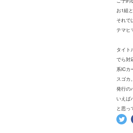
ご予約
お1組
それで
テマヒ
タイト
でら対
系IC
スゴカ
発行の
いえば
と思っ